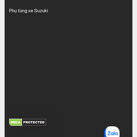
Phụ tùng xe Suzuki
Các loại phụ tùng HONDA SH 350i
Ngay dưới đây, Kim Thành sẽ gợi ý đến bạn các loại phụ tùng,
phụ kiện SH 350i nên chú trọng kiểm tra, thay thế ngay khi có
dấu hiệu để xe của bạn luôn an toàn, hoạt động tốt.
Phụ tùng nhông số
Trong cơ cấu truyền động của xe tay ga thì tiếng động phát ra
từ bộ nhông truyền bánh sau (hay còn gọi là hú láp) là phức tạp
XEM THÊM
NHẬN MÃ BẢO MẬT
và khó khắc phục nhất. Bộ láp trên xe SH 350i 2022 nói riêng
và xe tay ga nói chung là hệ thống một loạt bánh răng lớn nhỏ