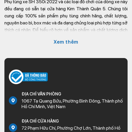
Phụ tùng xe SH 350i 2022
và các loại đồ chơi của dòng xe này
đều đang có sẵn tại cửa hàng Kim Thành Quận 5. Chúng tôi
cung cấp 100% sản phẩm phụ tùng chính hãng, chất lượng,
nguyên bao bì, box mác và đa dạng chủng loại phù hợp từng sở
thích cá nhân. Để hiểu rõ hơn về sản phẩm và chất lượng dịch
vụ phụ tùng xe máy tại
Kim Thành
, bạn vui lòng tham khảo bài
Xem thêm
viết dưới đây.
Vì sao nên thay đổi phụ tùng SH
350i 2022?
ĐỊA CHỈ VĂN PHÒNG
1067 Tạ Quang Bửu, Phường Bình Đông, Thành phố
Hồ Chí Minh, Việt Nam
ĐỊA CHỈ CỬA HÀNG
72 Phạm Hữu Chí, Phường Chợ Lớn, Thành phố Hồ