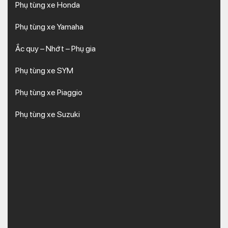
Phụ tùng xe Honda
Tổng hợp các loại phụ tùng
Phụ tùng xe Yamaha
HONDA SH 350i
Ắc quy – Nhớt – Phụ gia
Phụ tùng xe SYM
Phụ tùng xe Piaggio
Phụ tùng xe Suzuki
Các loại phụ tùng HONDA SH 350i
Ngay dưới đây, Kim Thành sẽ gợi ý đến bạn các loại phụ tùng,
phụ kiện SH 350i nên chú trọng kiểm tra, thay thế ngay khi có