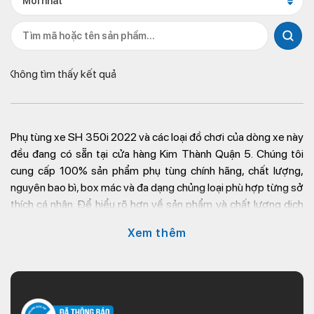
Mới nhất
Không tìm thấy kết quả
Phụ tùng xe SH 350i 2022
và các loại đồ chơi của dòng xe này
đều đang có sẵn tại cửa hàng Kim Thành Quận 5. Chúng tôi
cung cấp 100% sản phẩm phụ tùng chính hãng, chất lượng,
nguyên bao bì, box mác và đa dạng chủng loại phù hợp từng sở
thích cá nhân. Để hiểu rõ hơn về sản phẩm và chất lượng dịch
vụ phụ tùng xe máy tại
Kim Thành
, bạn vui lòng tham khảo bài
Xem thêm
viết dưới đây.
Vì sao nên thay đổi phụ tùng SH
350i 2022?