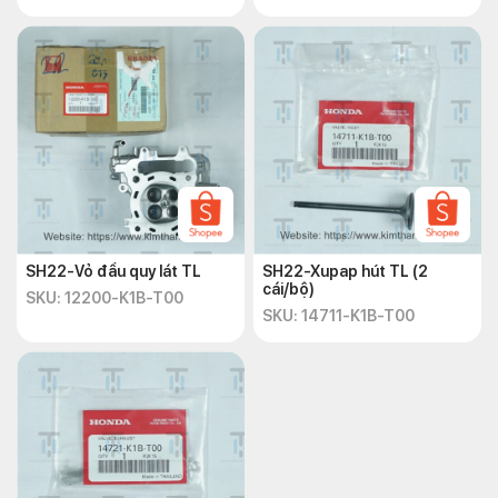
SH22-Vỏ đầu quy lát TL
SH22-Xupap hút TL (2
cái/bộ)
SKU: 12200-K1B-T00
SKU: 14711-K1B-T00