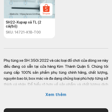
SH22-Xupap xả TL (2
cái/bộ)
SKU: 14721-K1B-T00
Phụ tùng xe SH 350i 2022
và các loại đồ chơi của dòng xe này
đều đang có sẵn tại cửa hàng Kim Thành Quận 5. Chúng tôi
cung cấp 100% sản phẩm phụ tùng chính hãng, chất lượng,
nguyên bao bì, box mác và đa dạng chủng loại phù hợp từng sở
thích cá nhân. Để hiểu rõ hơn về sản phẩm và chất lượng dịch
vụ phụ tùng xe máy tại
Kim Thành
, bạn vui lòng tham khảo bài
Xem thêm
viết dưới đây.
Vì sao nên thay đổi phụ tùng SH