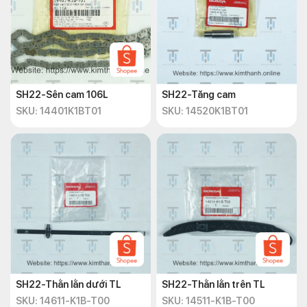
SH22-Sên cam 106L
SH22-Tăng cam
SKU: 14401K1BT01
SKU: 14520K1BT01
SH22-Thằn lằn dưới TL
SH22-Thằn lằn trên TL
SKU: 14611-K1B-T00
SKU: 14511-K1B-T00