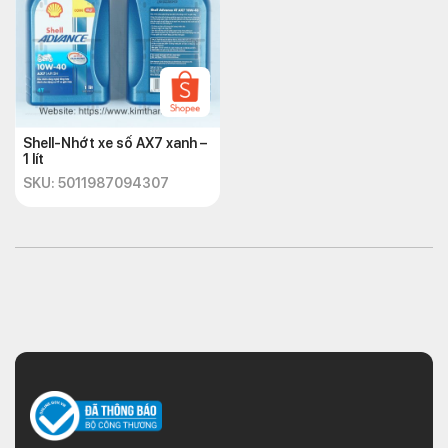
Shell-Nhớt xe số AX7 xanh –
1 lít
SKU: 5011987094307