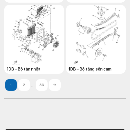
1DB – Bộ tản nhiệt
1DB – Bộ tăng sên cam
…
2
36
→