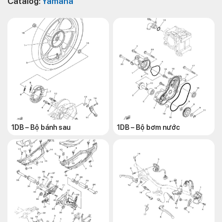
Catalog:
Yamaha
1DB – Bộ bánh sau
1DB – Bộ bơm nước