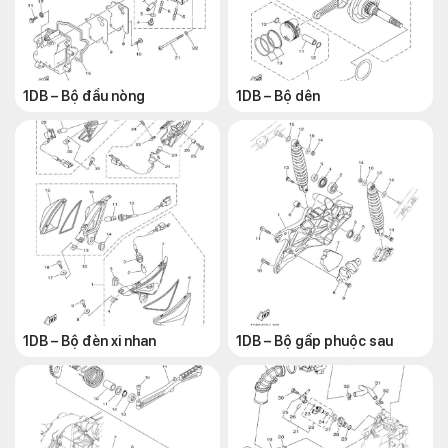
1DB – Bộ đầu nòng
1DB – Bộ dên
1DB – Bộ đèn xi nhan
1DB – Bộ gấp phuộc sau