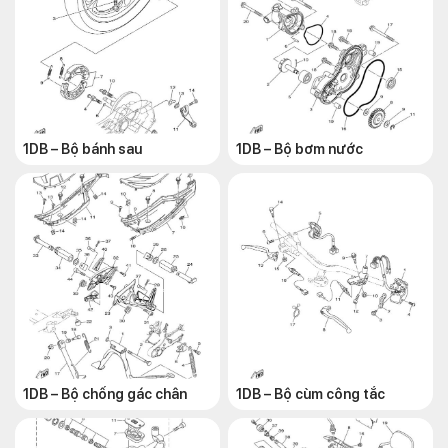
1DB – Bộ bánh sau
1DB – Bộ bơm nước
1DB – Bộ chống gác chân
1DB – Bộ cùm công tắc