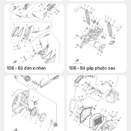
1DB – Bộ đèn xi nhan
1DB – Bộ gấp phuộc sau