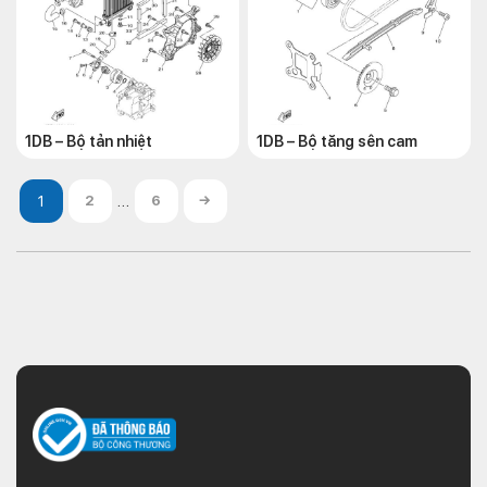
1DB – Bộ tản nhiệt
1DB – Bộ tăng sên cam
…
2
6
→