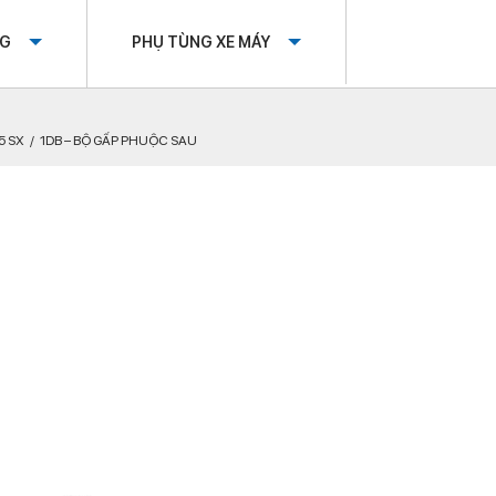
OG
PHỤ TÙNG XE MÁY
5 SX
1DB – BỘ GẤP PHUỘC SAU