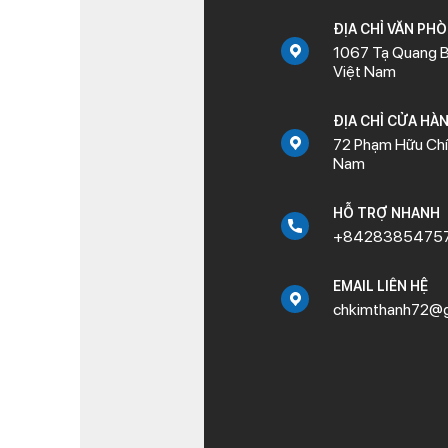
ĐỊA CHỈ VĂN PH
1067 Tạ Quang B
Việt Nam
ĐỊA CHỈ CỬA HÀ
72 Phạm Hữu Chí,
Nam
HỖ TRỢ NHANH
+8428385475
EMAIL LIÊN HỆ
chkimthanh72@g