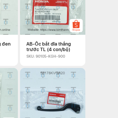
g đen
AB-Ốc bắt dĩa thắng
trước TL (4 con/bộ)
SKU: 90105-KGH-900