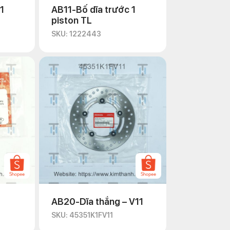
1
AB11-Bố dĩa trước 1
piston TL
SKU: 1222443
AB20-Dĩa thắng – V11
SKU: 45351K1FV11