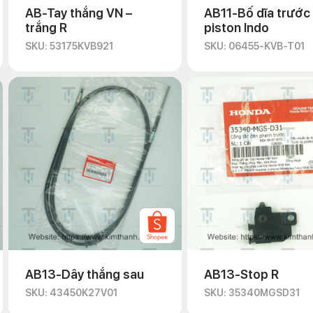
AB-Tay thắng VN –
AB11-Bố dĩa trước 
trắng R
piston Indo
SKU: 53175KVB921
SKU: 06455-KVB-T01
AB13-Dây thắng sau
AB13-Stop R
SKU: 43450K27V01
SKU: 35340MGSD31