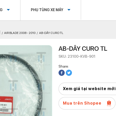
OG
PHỤ TÙNG XE MÁY
Ế
AIR BLADE 2008 - 2010
AB-DÂY CURO TL
AB-DÂY CURO TL
SKU: 23100-KVB-901
Share:
Xem giá tại website mới
Mua trên Shopee