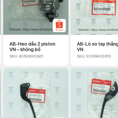
AB-Heo dầu 2 piston
AB-Lò xo tay thắn
VN – không bố
VN
SKU: 45150KVG901
SKU: 53199KVG910