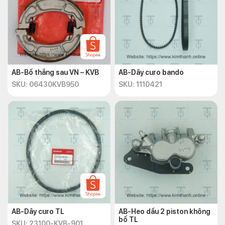
AB-Bố thắng sau VN – KVB
AB-Dây curo bando
SKU: 06430KVB950
SKU: 1110421
AB-Dây curo TL
AB-Heo dầu 2 piston không
bố TL
SKU: 23100-KVB-901