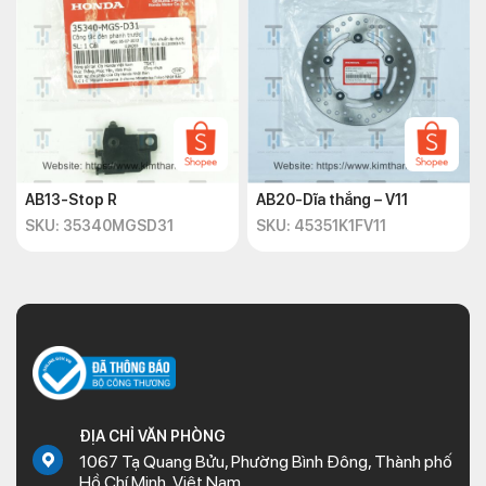
AB13-Stop R
AB20-Dĩa thắng – V11
SKU: 35340MGSD31
SKU: 45351K1FV11
ĐỊA CHỈ VĂN PHÒNG
1067 Tạ Quang Bửu, Phường Bình Đông, Thành phố
Hồ Chí Minh, Việt Nam