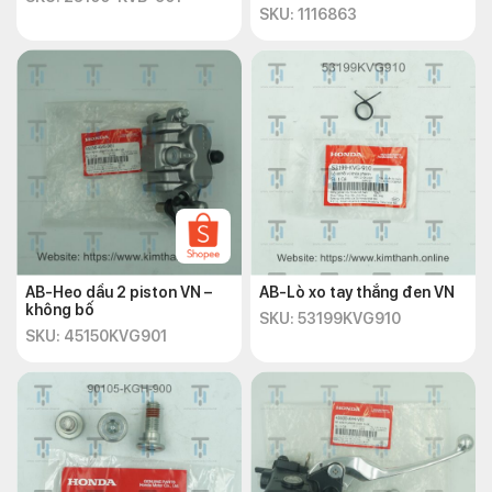
SKU: 1116863
AB-Heo dầu 2 piston VN –
AB-Lò xo tay thắng đen VN
không bố
SKU: 53199KVG910
SKU: 45150KVG901