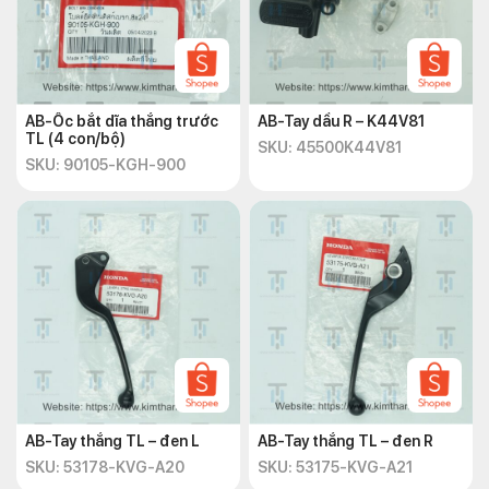
AB-Ốc bắt dĩa thắng trước
AB-Tay dầu R – K44V81
TL (4 con/bộ)
SKU: 45500K44V81
SKU: 90105-KGH-900
AB-Tay thắng TL – đen L
AB-Tay thắng TL – đen R
SKU: 53178-KVG-A20
SKU: 53175-KVG-A21