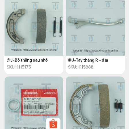
@J-Bố thắng sau nhỏ
@J-Tay thắng R – đĩa
SKU: 1115175
SKU: 1115888