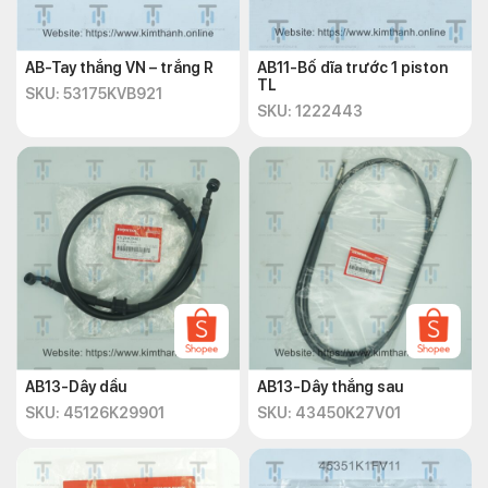
AB-Tay thắng VN – trắng R
AB11-Bố dĩa trước 1 piston
TL
SKU: 53175KVB921
SKU: 1222443
AB13-Dây dầu
AB13-Dây thắng sau
SKU: 45126K29901
SKU: 43450K27V01