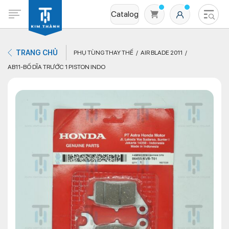
Catalog
TRANG CHỦ
PHỤ TÙNG THAY THẾ
AIR BLADE 2011
AB11-BỐ DĨA TRƯỚC 1 PISTON INDO
Không có sản phẩm nào trong giỏ hàng