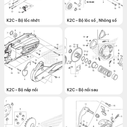
K2C – Bộ lốc nhớt
K2C – Bộ lôc số , Nhông số
K2C – Bộ nắp nồi
K2C – Bộ nồi sau