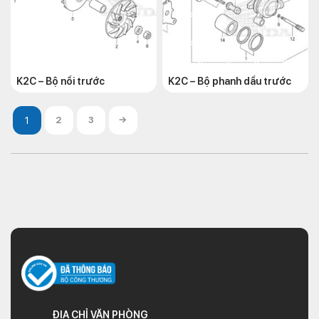
K2C – Bộ nồi trước
K2C – Bộ phanh dầu trước
2
3
→
ĐỊA CHỈ VĂN PHÒNG