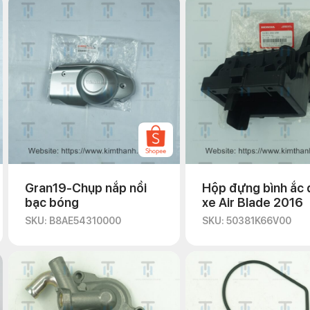
Gran19-Chụp nắp nồi
Hộp đựng bình ắc 
bạc bóng
xe Air Blade 2016
SKU: B8AE54310000
SKU: 50381K66V00