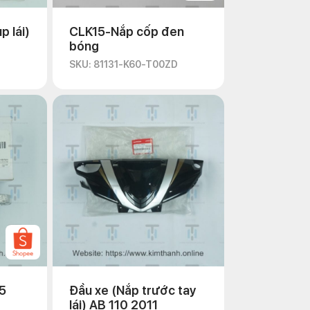
 lái)
CLK15-Nắp cốp đen
bóng
SKU: 81131-K60-T00ZD
35
Đầu xe (Nắp trước tay
lái) AB 110 2011