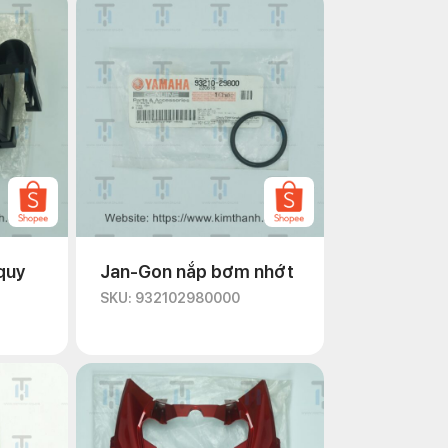
quy
Jan-Gon nắp bơm nhớt
SKU: 932102980000