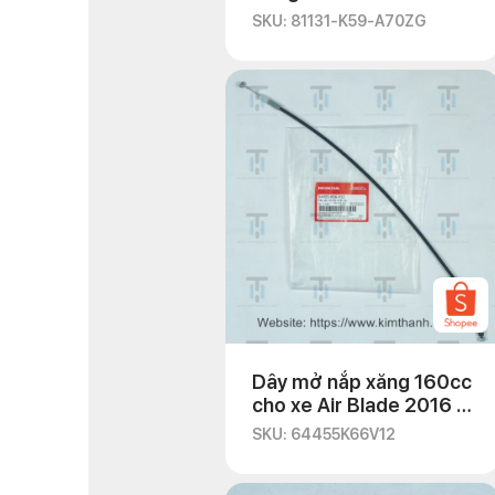
SKU: 81131-K59-A70ZG
Dây mở nắp xăng 160cc
cho xe Air Blade 2016 –
MG
SKU: 64455K66V12