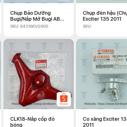
Chụp Bảo Dưỡng
Chụp đèn hậu (Chụp
Bugi/Nắp Mở Bugi AB
Exciter 135 2011
2008-2010
SKU: 64316KVG900
SKU:
CLK18-Nắp cốp đỏ
Co xăng Exciter 1
bóng
2011