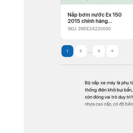
Nắp bơm nước Ex 150
2015 chính hãng
Yamaha
SKU: 2NDE24220000
…
2
5
→
Bộ nắp xe máy là phụ t
thống điện khỏi bụi bẩn
còn đóng vai trò duy tr
nhựa cao cấp, có độ bền 
Tại
Kim Thành
cung cấp
sản phẩm bán chạy nhất.
vệ tối đa cho xe máy củ