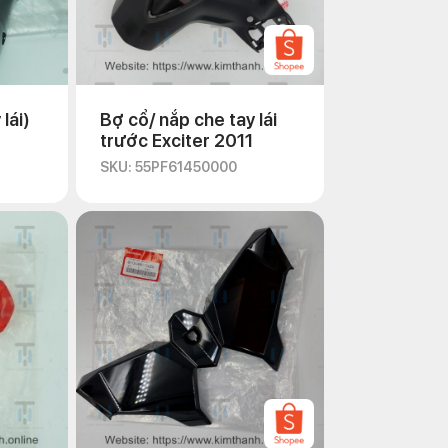
lái)
Bợ cổ/ nắp che tay lái
trước Exciter 2011
SKU: 55PF61450000