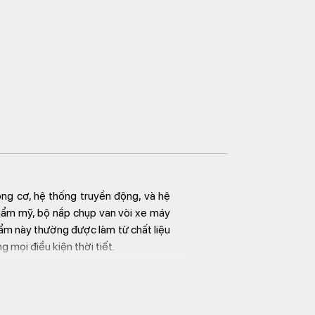
ng cơ, hệ thống truyền động, và hệ
thẩm mỹ, bộ nắp chụp van vòi xe máy
hẩm này thường được làm từ chất liệu
g mọi điều kiện thời tiết.
ó thương hiệu
bộ nắp xe Honda
là
, độ bền vượt trội, mang đến sự bảo
m bảo an tâm khi sử dụng.