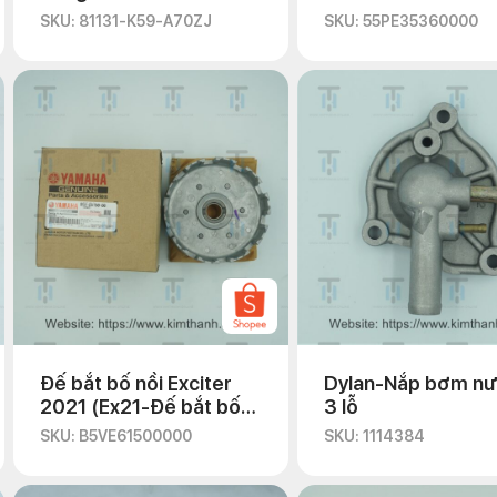
SKU: 81131-K59-A70ZJ
SKU: 55PE35360000
Đế bắt bố nồi Exciter
Dylan-Nắp bơm nư
2021 (Ex21-Đế bắt bố
3 lỗ
nồi)
SKU: B5VE61500000
SKU: 1114384