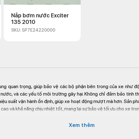
Nắp bơm nước Exciter
135 2010
SKU: 5P7E24220000
ùng quan trọng, giúp bảo vệ các bộ phận bên trong của xe như độ
, nước, và các yếu tố môi trường gây hại. Không chỉ đảm bảo tính 
ì hiệu suất vận hành ổn định, giúp xe hoạt động mượt mà hơn. Sản p
cao và khả năng chịu nhiệt tốt, mang lại sự bảo vệ tối ưu cho xe tron
 bộ nắp xe máy chính hãng từ nhiều thương hiệu nổi tiếng, trong đ
Xem thêm
 Tại đây, bạn sẽ tìm thấy những bộ nắp xe Honda với chất lượng cao
a bạn. Hãy đến ngay Kim Thành để lựa chọn phụ tùng chính hãng, đả