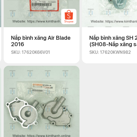
Nắp bình xăng Air Blade
Nắp bình xăng SH
2016
(SH08-Nắp xăng s
VN)
SKU: 17620K66V01
SKU: 17620KWN982