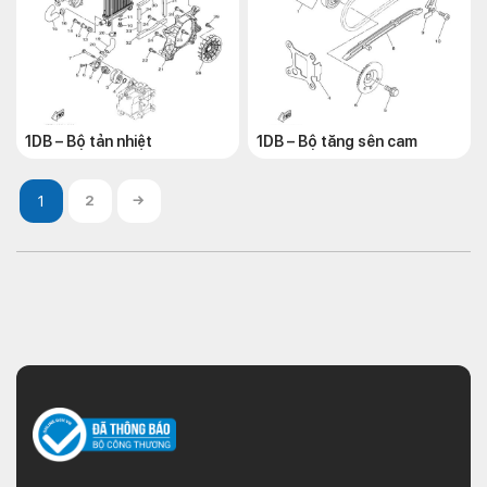
1DB – Bộ tản nhiệt
1DB – Bộ tăng sên cam
2
→