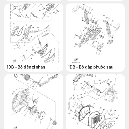
1DB – Bộ đèn xi nhan
1DB – Bộ gấp phuộc sau