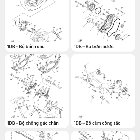
1DB – Bộ bánh sau
1DB – Bộ bơm nước
1DB – Bộ chống gác chân
1DB – Bộ cùm công tắc