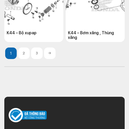
K44 – Bộ xupap
K44 – Bơm xăng , Thùng
xăng
2
3
→