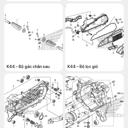
K44 – Bộ gác chân sau
K44 – Bộ lọc gió