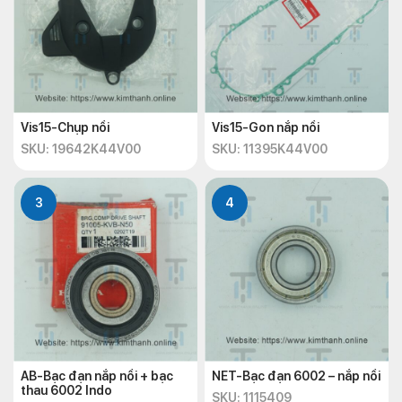
Vis15-Chụp nồi
Vis15-Gon nắp nồi
SKU: 19642K44V00
SKU: 11395K44V00
3
4
AB-Bạc đạn nắp nồi + bạc
NET-Bạc đạn 6002 – nắp nồi
thau 6002 Indo
SKU: 1115409