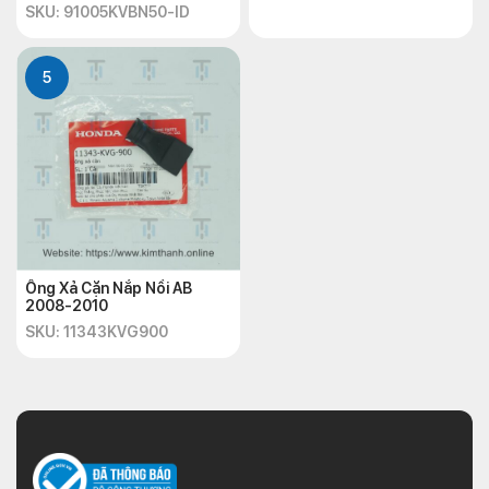
SKU: 91005KVBN50-ID
5
Ống Xả Cặn Nắp Nồi AB
2008-2010
SKU: 11343KVG900