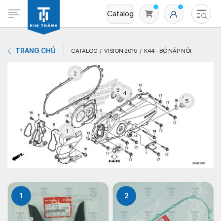
Catalog
TRANG CHỦ
CATALOG
VISION 2015
K44 – BỘ NẮP NỒI
2
3
4
5
1
Không có sản phẩm nào trong giỏ hàng
1
2