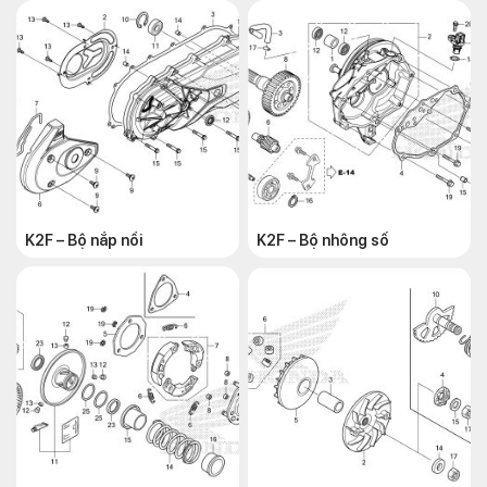
K2F – Bộ nắp nồi
K2F – Bộ nhông số