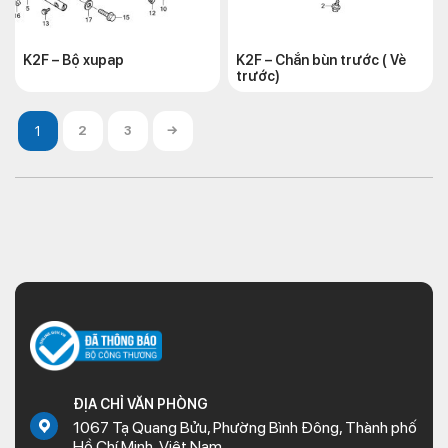
K2F – Bộ xupap
K2F – Chắn bùn trước ( Vè
trước)
2
3
→
ĐỊA CHỈ VĂN PHÒNG
1067 Tạ Quang Bửu, Phường Bình Đông, Thành phố
Hồ Chí Minh, Việt Nam