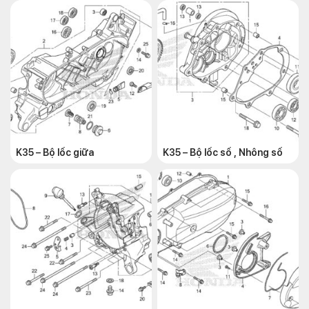
K35 – Bộ lốc giữa
K35 – Bộ lốc số , Nhông số