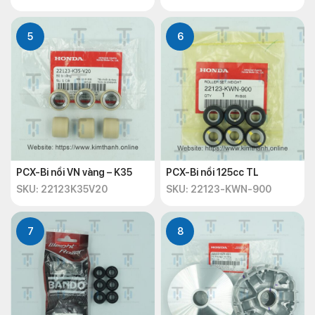
5
6
PCX-Bi nồi VN vàng – K35
PCX-Bi nồi 125cc TL
SKU: 22123K35V20
SKU: 22123-KWN-900
7
8