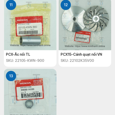
11
12
PCX-Ắc nồi TL
PCX15-Cánh quạt nồi VN
SKU: 22105-KWN-900
SKU: 22102K35V00
13