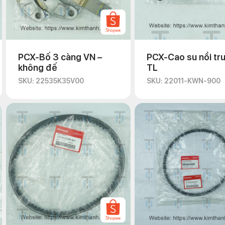
PCX-Bố 3 càng VN –
PCX-Cao su nồi tr
không đế
TL
SKU: 22535K35V00
SKU: 22011-KWN-900