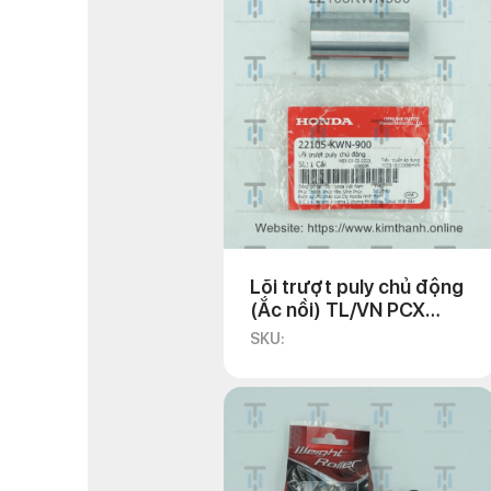
Lõi trượt puly chủ động
(Ắc nồi) TL/VN PCX
2010
SKU: