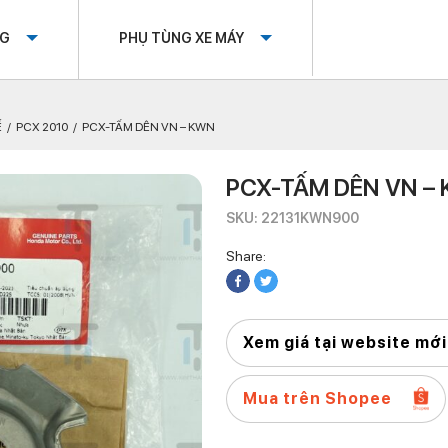
OG
PHỤ TÙNG XE MÁY
Ế
PCX 2010
PCX-TẤM DÊN VN – KWN
PCX-TẤM DÊN VN –
SKU: 22131KWN900
Share:
Xem giá tại website mới
Mua trên Shopee