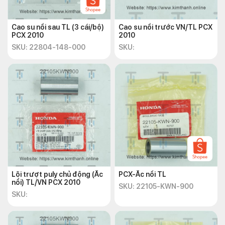
Cao su nồi sau TL (3 cái/bộ)
Cao su nồi trước VN/TL PCX
PCX 2010
2010
SKU: 22804-148-000
SKU:
Lõi trượt puly chủ động (Ắc
PCX-Ắc nồi TL
nồi) TL/VN PCX 2010
SKU: 22105-KWN-900
SKU: