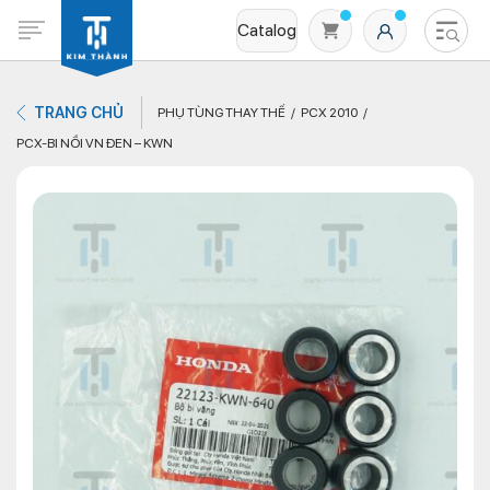
Catalog
TRANG CHỦ
PHỤ TÙNG THAY THẾ
PCX 2010
PCX-BI NỒI VN ĐEN – KWN
Không có sản phẩm nào trong giỏ hàng