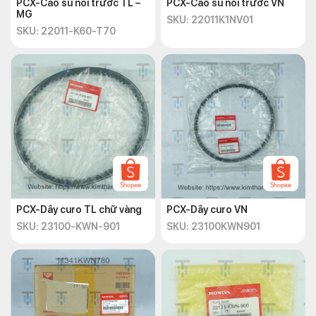
PCX-Cao su nồi trước TL –
PCX-Cao su nồi trước VN
MG
SKU: 22011K1NV01
SKU: 22011-K60-T70
PCX-Dây curo TL chữ vàng
PCX-Dây curo VN
SKU: 23100-KWN-901
SKU: 23100KWN901