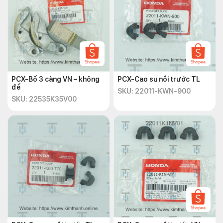
PCX-Bố 3 càng VN – không
PCX-Cao su nồi trước TL
đế
SKU: 22011-KWN-900
SKU: 22535K35V00