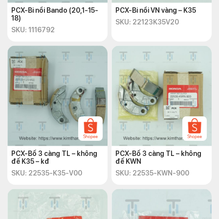
PCX-Bi nồi Bando (20,1-15-
PCX-Bi nồi VN vàng – K35
18)
SKU: 22123K35V20
SKU: 1116792
PCX-Bố 3 càng TL – không
PCX-Bố 3 càng TL – không
đế K35 – kđ
đế KWN
SKU: 22535-K35-V00
SKU: 22535-KWN-900