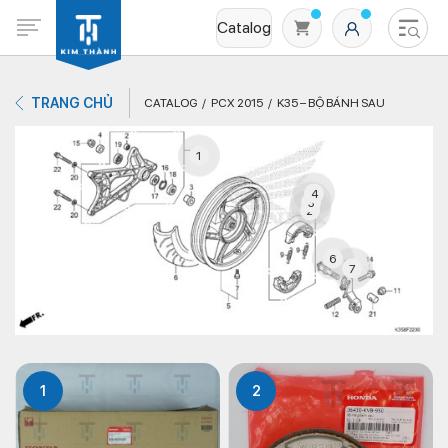
Catalog
TRANG CHỦ
CATALOG
PCX 2015
K35 – BỘ BÁNH SAU
1
4
3
2
6
7
Không có sản phẩm nào trong giỏ hàng
1
2