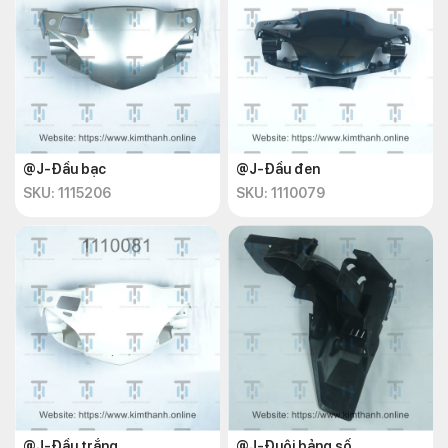
@J-Đầu bạc
@J-Đầu đen
SKU: 1115206
SKU: 1110079
@J-Đầu trắng
@J-Đuôi bảng số