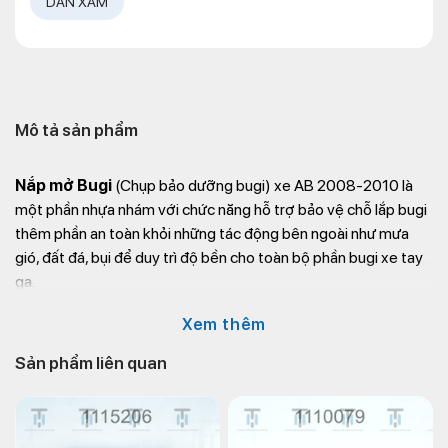
DÀN XÁM
Mô tả sản phẩm
Nắp mở Bugi
(Chụp bảo dưỡng bugi) xe AB 2008-2010 là
một phần nhựa nhám với chức năng hỗ trợ bảo vệ chỗ lắp bugi
thêm phần an toàn khỏi những tác động bên ngoài như mưa
gió, đất đá, bụi để duy trì độ bền cho toàn bộ phần bugi xe tay
ga.
Thông tin liên hệ mua
Nắp Mở Bugi AB 2008-2010
tại
phụ
Xem thêm
tùng xe máy Kim Thành
:
Sản phẩm liên quan
Địa chỉ
: 72 – 74 Phạm Hữu Chí, P.12, Q.5, TP.HCM
Website
: https://kimthanh.online/
Hotline
:
+842838547570
Email
: chkimthanh72@gmail.com