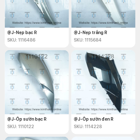
@J-Nẹp bạc R
@J-Nẹp trắng R
SKU: 1116486
SKU: 1115684
@J-Ốp sườn bạc R
@J-Ốp sườn đen R
SKU: 1110122
SKU: 1114228