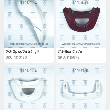
@J-Ốp sườn trắng R
@J-Rùa lớn đỏ
SKU: 1110130
SKU: 1115678