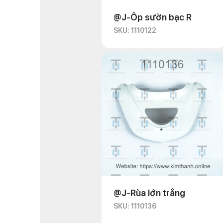
@J-Ốp sườn bạc R
SKU: 1110122
@J-Rùa lớn trắng
SKU: 1110136