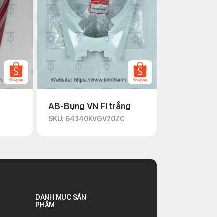
AB-Bụng VN Fi trắng
SKU: 64340KVGV20ZC
DANH MỤC SẢN
PHẨM