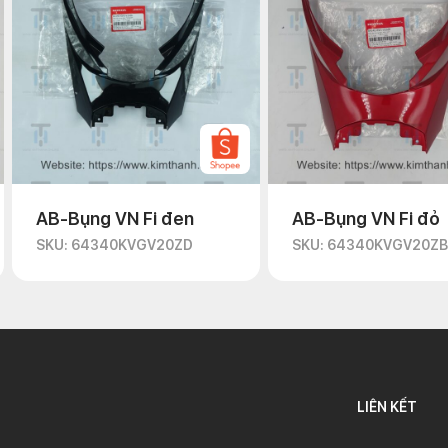
AB-Bụng VN Fi đen
AB-Bụng VN Fi đỏ
SKU: 64340KVGV20ZD
SKU: 64340KVGV20ZB
LIÊN KẾT