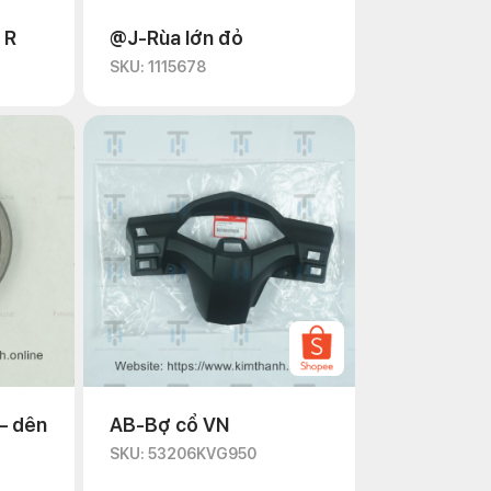
 R
@J-Rùa lớn đỏ
SKU: 1115678
– dên
AB-Bợ cổ VN
SKU: 53206KVG950