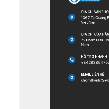
ĐỊA CHỈ VĂN PH
1067 Tạ Quang B
Việt Nam
ĐỊA CHỈ CỬA HÀ
72 Phạm Hữu Chí,
Nam
HỖ TRỢ NHANH
+8428385475
EMAIL LIÊN HỆ
chkimthanh72@g