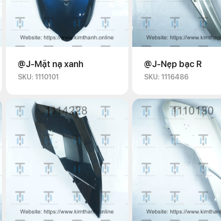
@J-Mặt nạ xanh
@J-Nẹp bạc R
SKU: 1110101
SKU: 1116486