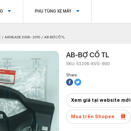
OG
PHỤ TÙNG XE MÁY
Ế
AIR BLADE 2008 - 2010
AB-BỢ CỔ TL
AB-BỢ CỔ TL
SKU: 53206-KVG-900
Share:
Xem giá tại website mới
Mua trên Shopee