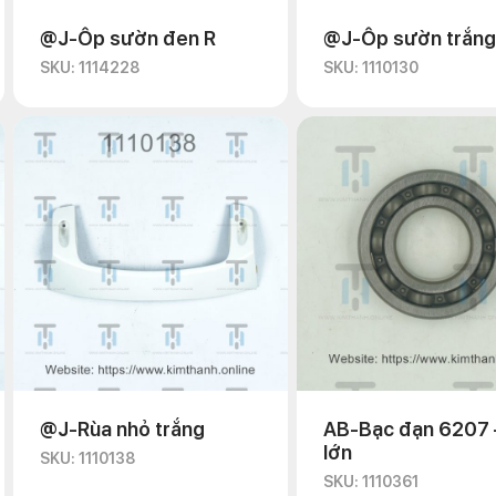
@J-Ốp sườn đen R
@J-Ốp sườn trắng
SKU: 1114228
SKU: 1110130
@J-Rùa nhỏ trắng
AB-Bạc đạn 6207 
lớn
SKU: 1110138
SKU: 1110361