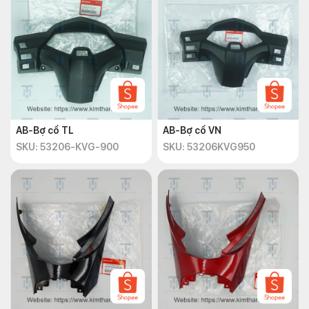
AB-Bợ cổ TL
AB-Bợ cổ VN
SKU: 53206-KVG-900
SKU: 53206KVG950