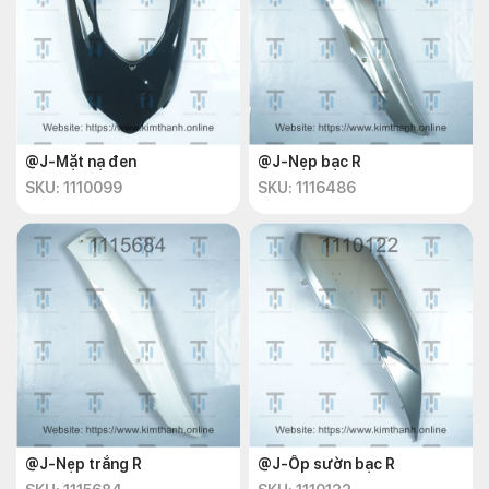
@J-Mặt nạ đen
@J-Nẹp bạc R
SKU: 1110099
SKU: 1116486
@J-Nẹp trắng R
@J-Ốp sườn bạc R