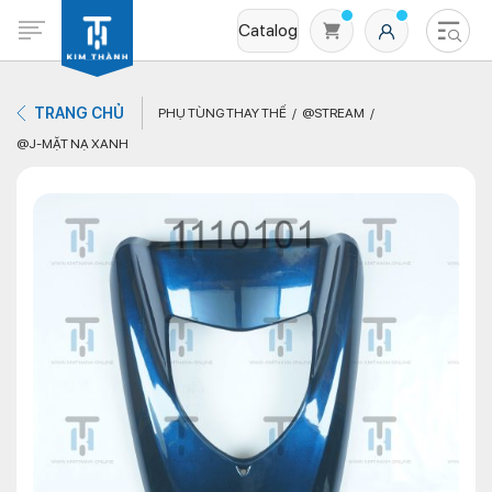
Catalog
TRANG CHỦ
PHỤ TÙNG THAY THẾ
@STREAM
@J-MẶT NẠ XANH
Không có sản phẩm nào trong giỏ hàng