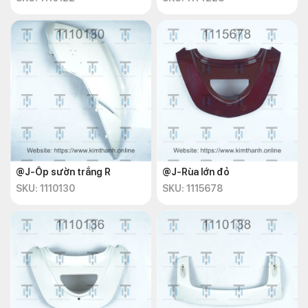
@J-Ốp sườn trắng R
@J-Rùa lớn đỏ
SKU: 1110130
SKU: 1115678