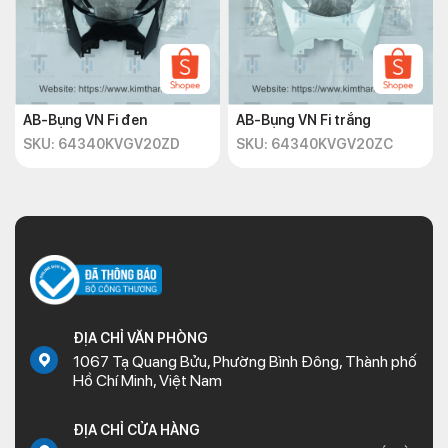
AB-Bụng VN Fi đen
AB-Bụng VN Fi trắng
SKU: 64340KVGV20ZD
SKU: 64340KVGV20ZC
ĐỊA CHỈ VĂN PHÒNG
1067 Tạ Quang Bửu, Phường Bình Đông, Thành phố
Hồ Chí Minh, Việt Nam
ĐỊA CHỈ CỬA HÀNG