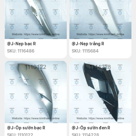
@J-Nẹp bạc R
@J-Nẹp trắng R
SKU: 1116486
SKU: 1115684
@J-Ốp sườn bạc R
@J-Ốp sườn đen R
SKU: 1110122
SKU: 1114228