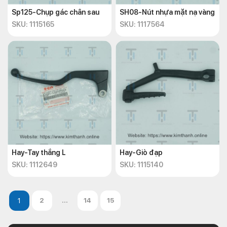
Sp125-Chụp gác chân sau
SH08-Nút nhựa mặt nạ vàng
SKU: 1115165
SKU: 1117564
Hay-Tay thắng L
Hay-Giò đạp
SKU: 1112649
SKU: 1115140
2
...
14
15