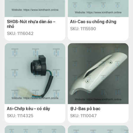
SH08-Nút nhựa dàn áo –
Ati-Cao su chống đứng
nhỏ
SKU: 1115590
SKU: 1116042
Ati-Chớp kêu – có dây
@J-Bas pô bạc
SKU: 1114325
SKU: 1110047