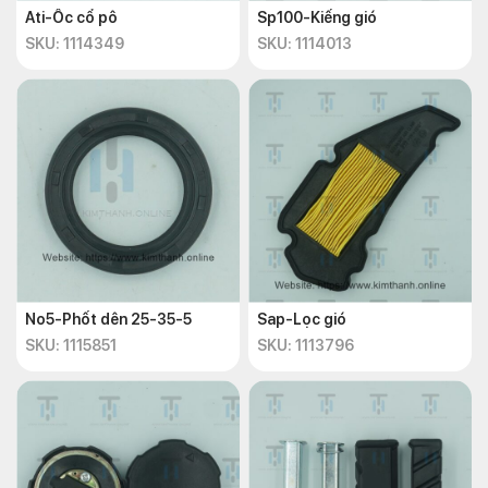
Ati-Ốc cổ pô
Sp100-Kiếng gió
SKU: 1114349
SKU: 1114013
No5-Phốt dên 25-35-5
Sap-Lọc gió
SKU: 1115851
SKU: 1113796