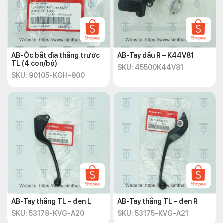
AB-Ốc bắt dĩa thắng trước
AB-Tay dầu R – K44V81
TL (4 con/bộ)
SKU: 45500K44V81
SKU: 90105-KGH-900
AB-Tay thắng TL – đen L
AB-Tay thắng TL – đen R
SKU: 53178-KVG-A20
SKU: 53175-KVG-A21