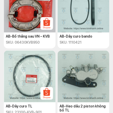
AB-Bố thắng sau VN – KVB
AB-Dây curo bando
SKU: 06430KVB950
SKU: 1110421
AB-Dây curo TL
AB-Heo dầu 2 piston không
bố TL
SKU: 23100-KVB-901