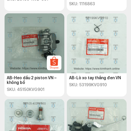
SKU: 1116863
AB-Heo dầu 2 piston VN –
AB-Lò xo tay thắng đen VN
không bố
SKU: 53199KVG910
SKU: 45150KVG901