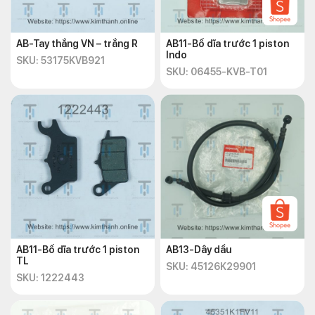
AB-Tay thắng VN – trắng R
AB11-Bố dĩa trước 1 piston
Indo
SKU: 53175KVB921
SKU: 06455-KVB-T01
AB11-Bố dĩa trước 1 piston
AB13-Dây dầu
TL
SKU: 45126K29901
SKU: 1222443