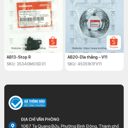
AB13-Stop R
AB20-Dĩa thắng – V11
SKU: 35340MGSD31
SKU: 45351K1FV11
ĐỊA CHỈ VĂN PHÒNG
1067 Tạ Quang Bửu, Phường Bình Đông, Thành phố