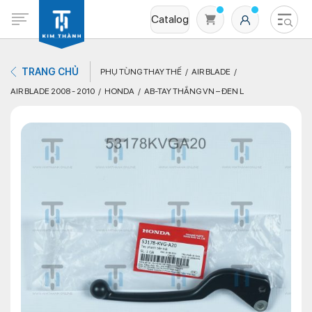
Catalog
TRANG CHỦ
PHỤ TÙNG THAY THẾ
AIR BLADE
AIR BLADE 2008 - 2010
HONDA
AB-TAY THẮNG VN – ĐEN L
Không có sản phẩm nào trong giỏ hàng