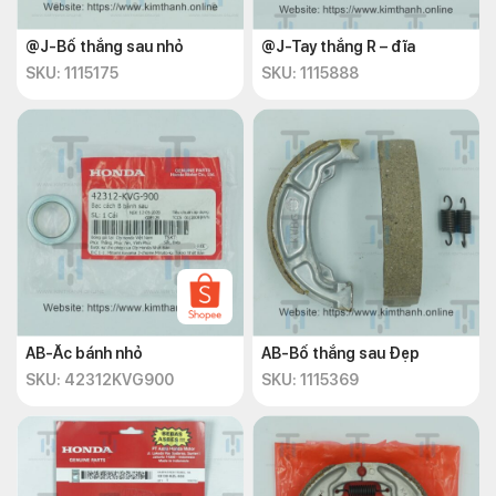
@J-Bố thắng sau nhỏ
@J-Tay thắng R – đĩa
SKU: 1115175
SKU: 1115888
AB-Ắc bánh nhỏ
AB-Bố thắng sau Đẹp
SKU: 42312KVG900
SKU: 1115369