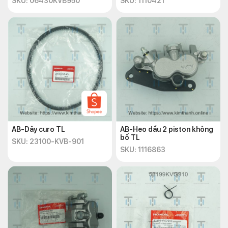
SKU: 06430KVB950
SKU: 1110421
AB-Dây curo TL
AB-Heo dầu 2 piston không
bố TL
SKU: 23100-KVB-901
SKU: 1116863