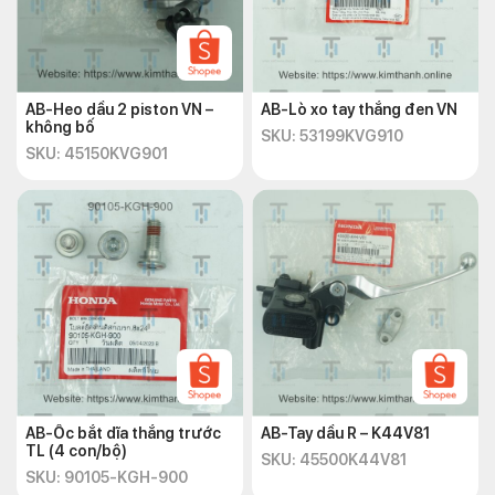
AB-Heo dầu 2 piston VN –
AB-Lò xo tay thắng đen VN
không bố
SKU: 53199KVG910
SKU: 45150KVG901
AB-Ốc bắt dĩa thắng trước
AB-Tay dầu R – K44V81
TL (4 con/bộ)
SKU: 45500K44V81
SKU: 90105-KGH-900