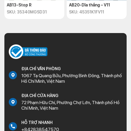
AB13-Stop R
AB20-Dĩa thắng – V11
SKU: 35340MGSD31
SKU: 45351K1FV11
ĐỊA CHỈ VĂN PHÒNG
1067 Tạ Quang Bửu, Phường Bình Đông, Thành phố
Hồ Chí Minh, Việt Nam
ĐỊA CHỈ CỬA HÀNG
72 Phạm Hữu Chí, Phường Chợ Lớn, Thành phố Hồ
Chí Minh, Việt Nam
HỖ TRỢ NHANH
+842838547570