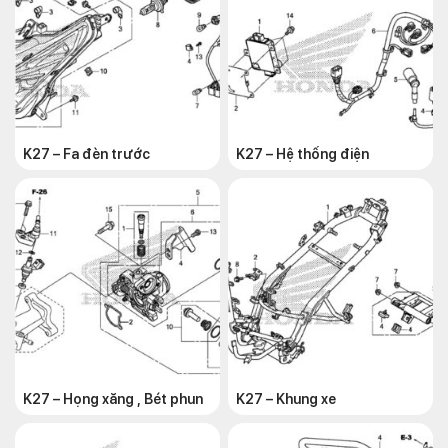
K27 – Fa đèn trước
K27 – Hệ thống điện
K27 – Họng xăng , Bét phun
K27 – Khung xe