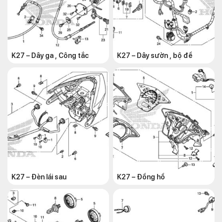
K27 – Dây ga , Công tắc
K27 – Dây sườn , bộ đề
K27 – Đèn lái sau
K27 – Đồng hồ