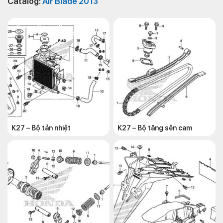
Catalog:
Air Blade 2013
K27 – Bộ tản nhiệt
K27 – Bộ tăng sên cam