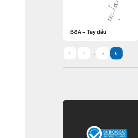
B8A – Tay dầu
…
←
1
5