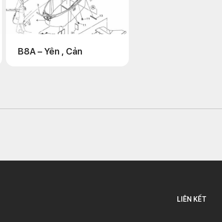
B8A – Yên , Cản
LIÊN KẾT