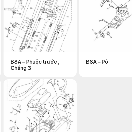
B8A – Phuộc trước ,
B8A – Pô
Chẳng 3