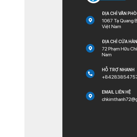
ĐỊA CHỈ VĂN PH
1067 Tạ Quang B
Việt Nam
ĐỊA CHỈ CỬA HÀ
72 Phạm Hữu Chí,
Nam
HỖ TRỢ NHANH
+8428385475
EMAIL LIÊN HỆ
chkimthanh72@g