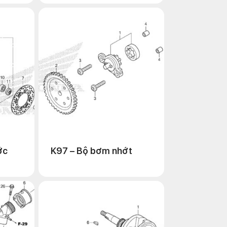
ớc
K97 – Bộ bơm nhớt