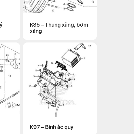
ý
K35 – Thung xăng, bơm
xăng
K97 – Bình ắc quy