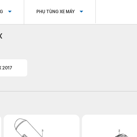
OG
PHỤ TÙNG XE MÁY
X
 2017