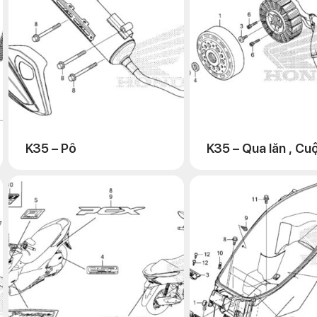
K35 – Pô
K35 – Qua lăn , Cu