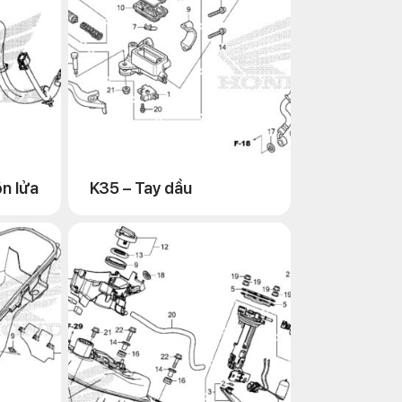
ộn lửa
K35 – Tay dầu