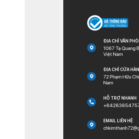
ĐỊA CHỈ VĂN PH
1067 Tạ Quang B
Việt Nam
ĐỊA CHỈ CỬA HÀ
72 Phạm Hữu Chí,
Nam
HỖ TRỢ NHANH
+8428385475
EMAIL LIÊN HỆ
chkimthanh72@g