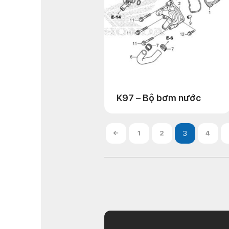
K97 – Bộ bơm nước
←
1
2
4