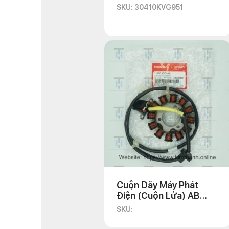
SKU: 30410KVG951
Cuộn Dây Máy Phát
Điện (Cuộn Lửa) AB
2008-2010
SKU: