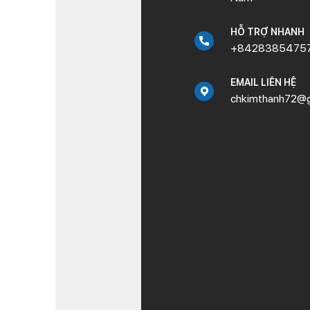
HỖ TRỢ NHANH
+8428385475
EMAIL LIÊN HỆ
chkimthanh72@g