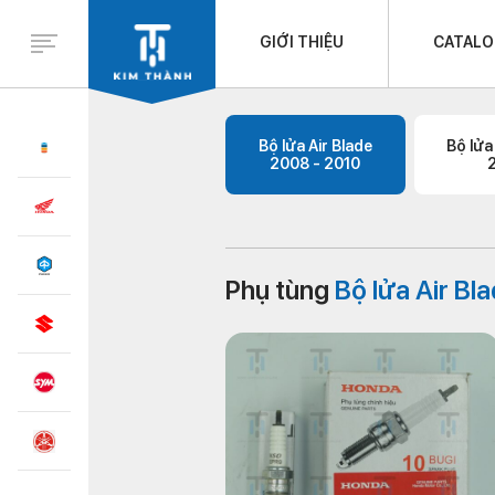
GIỚI THIỆU
CATAL
Bộ lửa Air Blade
Bộ lửa
2008 - 2010
Phụ tùng
Bộ lửa Air Bl