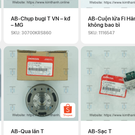
AB-Chụp bugi T VN – kđ
AB-Cuộn lửa Fi Hã
– MG
không bao bì
SKU: 30700KRS860
SKU: 1116547
AB-Qua lăn T
AB-Sạc T