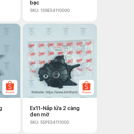
bạc
SKU: 1S9E54110000
g
Ex11-Nắp lửa 2 càng
đen mờ
SKU: 55PE54111000