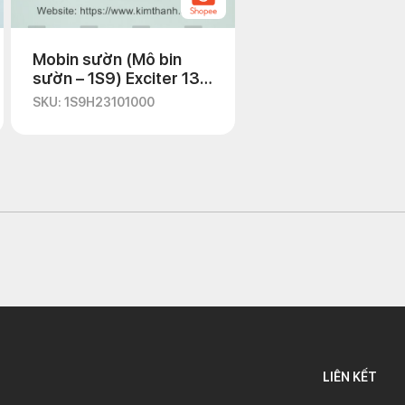
Mobin sườn (Mô bin
sườn – 1S9) Exciter 135
2010
SKU: 1S9H23101000
LIÊN KẾT