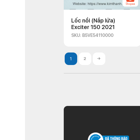
Lốc nồi (Nắp lửa)
Exciter 150 2021
SKU: B5VE54110000
2
→