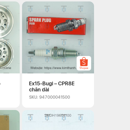
o
Ex15-Bugi – CPR8E
chân dài
SKU: 947000041500