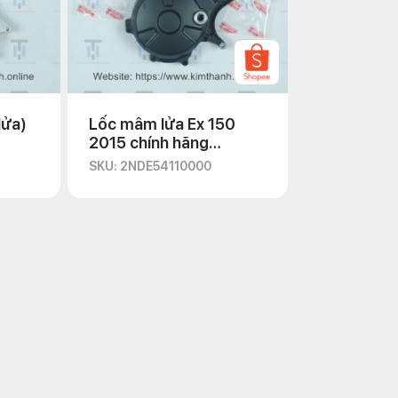
lửa)
Lốc mâm lửa Ex 150
2015 chính hãng
Yamaha
SKU: 2NDE54110000