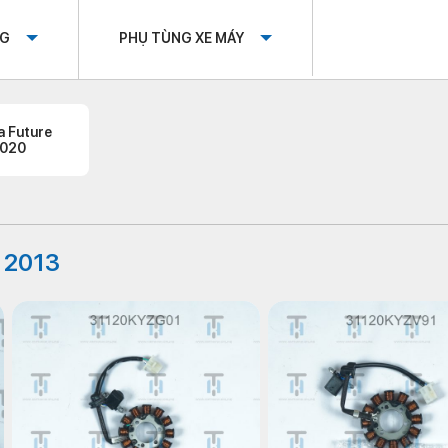
OG
PHỤ TÙNG XE MÁY
a Future
020
e 2013