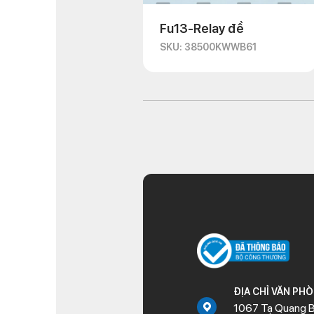
Fu13-Relay đề
SKU: 38500KWWB61
ĐỊA CHỈ VĂN PH
1067 Tạ Quang B