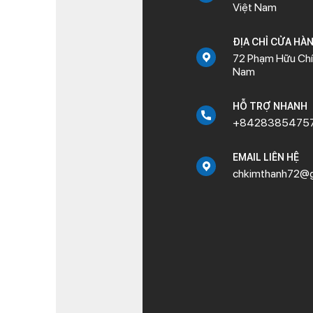
Việt Nam
ĐỊA CHỈ CỬA HÀ
72 Phạm Hữu Chí,
Nam
HỖ TRỢ NHANH
+8428385475
EMAIL LIÊN HỆ
chkimthanh72@g