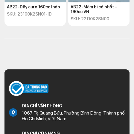
AB22-Dây curo 160cc Indo
AB22-Mâm bi có phốt –
160cc VN
SKU: 23100K2SN01-ID
SKU: 22110K2SN00
ĐỊA CHỈ VĂN PHÒNG
1067 Tạ Quang Bửu, Phường Bình Đông, Thành phố
Hồ Chí Minh, Việt Nam
ĐỊA CHỈ CỬA HÀNG