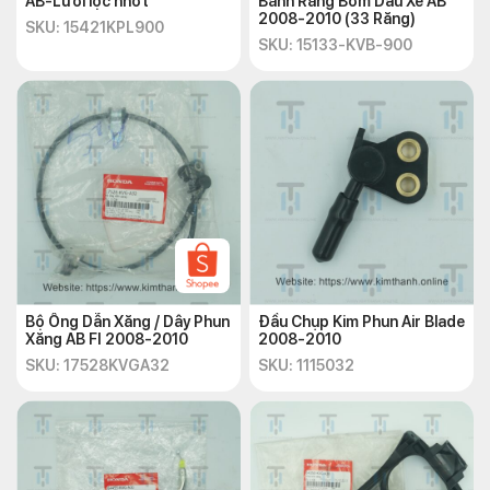
AB-Lưới lọc nhớt
Bánh Răng Bơm Dầu Xe AB
2008-2010 (33 Răng)
SKU: 15421KPL900
SKU: 15133-KVB-900
Bộ Ống Dẫn Xăng / Dây Phun
Đầu Chụp Kim Phun Air Blade
Xăng AB FI 2008-2010
2008-2010
SKU: 17528KVGA32
SKU: 1115032