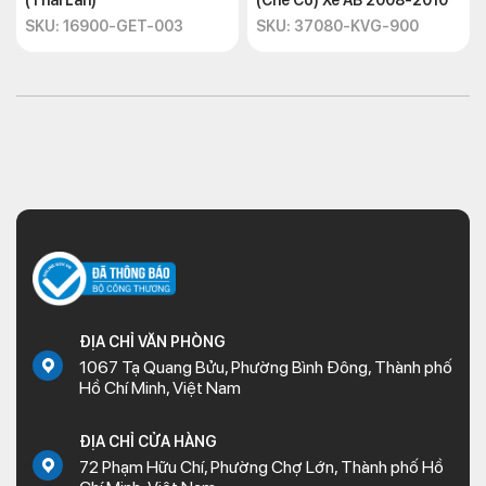
(Thái Lan)
(Chế Cơ) Xe AB 2008-2010
SKU: 16900-GET-003
SKU: 37080-KVG-900
ĐỊA CHỈ VĂN PHÒNG
1067 Tạ Quang Bửu, Phường Bình Đông, Thành phố
Hồ Chí Minh, Việt Nam
ĐỊA CHỈ CỬA HÀNG
72 Phạm Hữu Chí, Phường Chợ Lớn, Thành phố Hồ