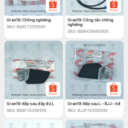
Gran19-Chống nghiêng
Gran19-Công tắc chống
nghiêng
SKU: B8AF73110000
SKU: B8AH25660000
Gran19-Xếp sau đầy đủ L
Gran19-Xếp sau L – BJJ – kđ
SKU: B8AF74300100
SKU: BJJF74300000