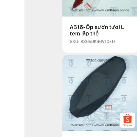
AB16-Ốp sườn tươi L
tem lập thể
SKU: 83650K66V10ZD