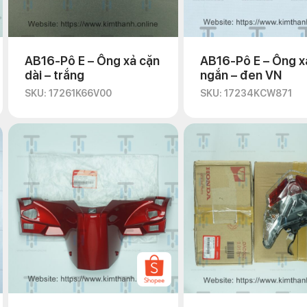
AB16-Pô E – Ống xả cặn
AB16-Pô E – Ống x
dài – trắng
ngắn – đen VN
SKU: 17261K66V00
SKU: 17234KCW871