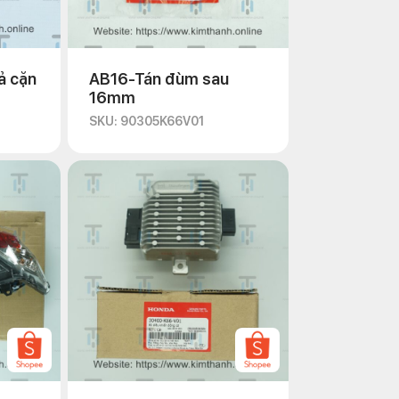
ả cặn
AB16-Tán đùm sau
16mm
SKU: 90305K66V01