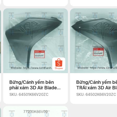
Bững/Cánh yếm bên
Bững/Cánh yếm b
phải xám 3D Air Blade
TRÁI xám 3D Air B
2016
2016
SKU: 64501K66V20ZC
SKU: 64502K66V20ZC