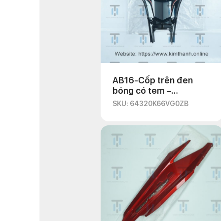
AB16-Cốp trên đen
bóng có tem –
Smartkey
SKU: 64320K66VG0ZB