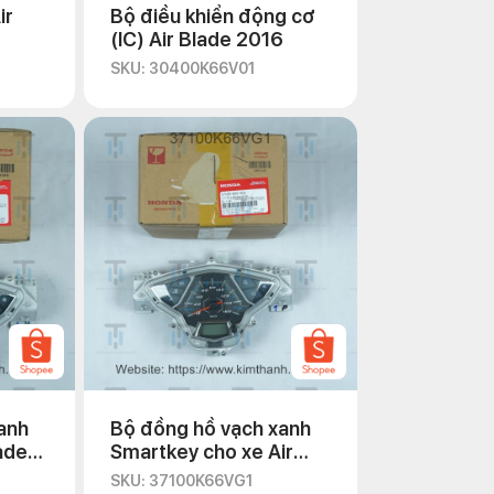
ir
Bộ điều khiển động cơ
(IC) Air Blade 2016
SKU: 30400K66V01
anh
Bộ đồng hồ vạch xanh
ade
Smartkey cho xe Air
Blade 2016
SKU: 37100K66VG1