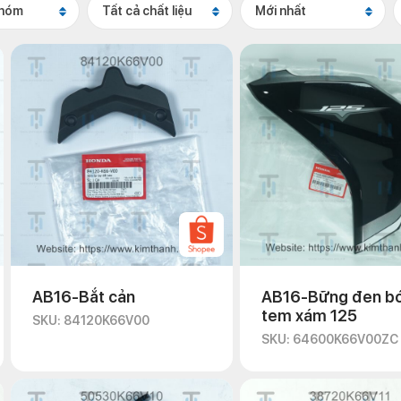
nhóm
Tất cả chất liệu
Mới nhất
AB16-Bắt cản
AB16-Bững đen bó
tem xám 125
SKU: 84120K66V00
SKU: 64600K66V00ZC