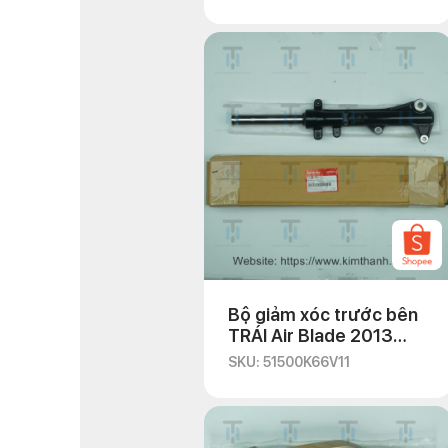
Bộ giảm xóc trước bên
TRÁI Air Blade 2013
màu đen
SKU: 51500K66V11