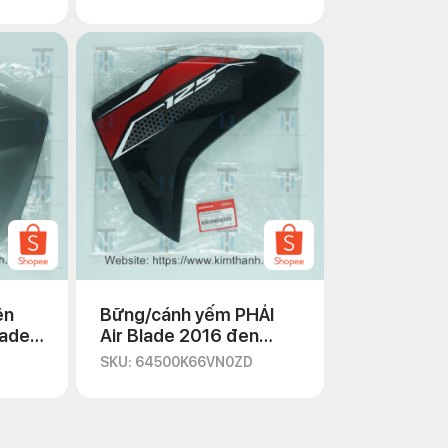
ên
Bững/cánh yếm PHẢI
lade
Air Blade 2016 đen
bóng tem đỏ 2019
SKU: 64500K66VN0ZD