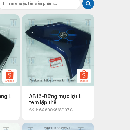
ng L
AB16-Bững mực lợt L
tem lập thể
SKU: 64600K66V10ZC