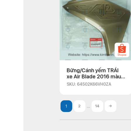
Bững/Cánh yếm TRÁI
xe Air Blade 2016 màu
đồng 3D 2018
SKU: 64502K66VH0ZA
…
2
14
→