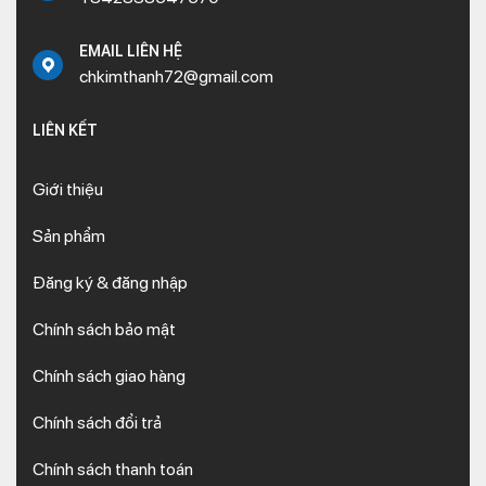
7 ngày tùy vào khoảng cách khách hàng đặt hàng.
– Chính sách đổi trả 1-1 có các sản phẩm bị lỗi đều được đổi
EMAIL LIÊN HỆ
sản phẩm tương ứng với cam kết
100% chưa qua sử dụng,
chkimthanh72@gmail.com
nguyên hộp.
LIÊN KẾT
Giới thiệu
Sản phẩm
Đăng ký & đăng nhập
Chính sách bảo mật
Chính sách giao hàng
Chính sách đổi trả
Chính sách thanh toán