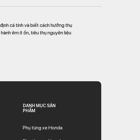
định cá tính và biết cách hưởng thụ
hành êm ít ồn, tiêu thụ nguyên liệu
 nhiều khách hàng còn đắn đo. Khi
ng tìm kiếm sản phẩm với đa dạng
DANH MỤC SẢN
PHẨM
 với ngoại thành sẽ từ 3 – 7 ngày
Phụ tùng xe Honda
ng và được cam kết
100% chưa