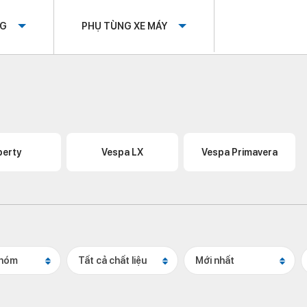
OG
PHỤ TÙNG XE MÁY
berty
Vespa LX
Vespa Primavera
nhóm
Tất cả chất liệu
Mới nhất