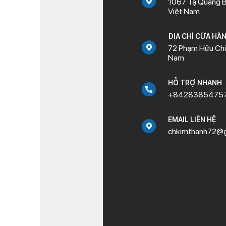
1067 Tạ Quang B
từng qua sử dụng
, n
Việt Nam
ĐỊA CHỈ CỬA HÀ
72 Phạm Hữu Chí,
Nam
HỖ TRỢ NHANH
+8428385475
EMAIL LIÊN HỆ
chkimthanh72@g