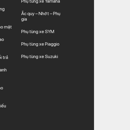
Phụ tùng xe Yamaha
ăng
Ắc quy – Nhớt – Phụ
gia
ảo mật
Phụ tùng xe SYM
ao
Phụ tùng xe Piaggio
Phụ tùng xe Suzuki
i trả
hanh
ảo
iếu