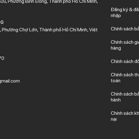
ửu, Phường Bình Đông, Thành phố Hồ Chí Minh,
guyên hộp
Đăng ký & đ
nhập
NG
Chính sách b
 Phường Chợ Lớn, Thành phố Hồ Chí Minh, Việt
Chính sách gi
hàng
70
Chính sách đổ
Chính sách t
toán
mail.com
Chính sách b
hành
Chính sách kh
nại