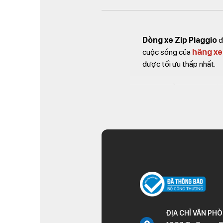
Dòng xe Zip Piaggio
đ
cuộc sống của
hãng xe
được tối ưu thấp nhất.
Nhưng để tìm những
phụ
đến với cửa hàng Kim 
mẫu mã lựa chọn.
Không những thế khách h
– Toàn bộ sản phẩm đư
– Thời gian vận chuyển 
tùy vào khu vực khách h
ĐỊA CHỈ VĂN PH
– Chính sách đổi trả 1-