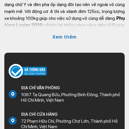
dạng chữ Y và đèn pha ốp dạng đôi tạo nên vẻ ngoài vô cùng
mạnh mẽ. Với động cơ 4 thì và xilanh đơn 125cc, trọng lượng
xe khoảng 100kg giúp cho việc sử dụng vô cùng dễ dàng.
Phụ
tùng Luvias 2010
sở hữu hệ thống phun xăng điện tử FI giúp
cho xe có thể chạy êm ái và giúp tiết kiệm xăng hơn.
Xem thêm
Hiện nay Kim Thành đã có sẵn đầy đủ
phụ tùng Mio
cho các
dòng xe Luvias để phục vụ các khách hàng có nhu cầu thay
thế, với tiêu chí hoạt động “Chất lượng tạo niềm tin”, Kim
Thành xin cam kết:
Các
phụ tùng xe máy chính hãng
đều có nguồn gốc
và xuất xứ chính hãng từ Yamaha, nguyên hộp và tem
mác chưa sử dụng
ĐỊA CHỈ VĂN PHÒNG
Chính sách hỗ trợ khách hàng, hỗ trợ đổi trả 1-1 đối với
1067 Tạ Quang Bửu, Phường Bình Đông, Thành phố
Hồ Chí Minh, Việt Nam
những sản phẩm bị lỗi do nhà sản xuất và được thay thế
bằng sản phẩm tương ứng.
ĐỊA CHỈ CỬA HÀNG
Khi đặt hàng tại nội thành TP.HCM sẽ dược giao trước
72 Phạm Hữu Chí, Phường Chợ Lớn, Thành phố Hồ
17h sau 1 ngày đặt. Đối với các khách hàng ngoại thành
Chí Minh, Việt Nam
thì thời gian giao hàng sẽ từ 3-7 ngày tùy thuộc vào vị trí