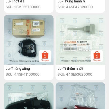
Lu-Thớt đề
Lu-Thùng hành lý
SKU: 2BME55700000
SKU: 44SF473R0000
Lu-Thùng xăng
Lu-Ti thăm nhớt
SKU: 44SF41100000
SKU: 44SE53620000