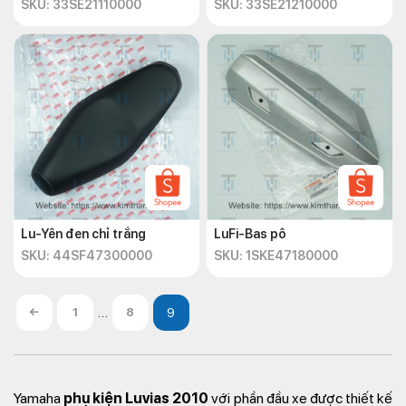
SKU: 33SE21110000
SKU: 33SE21210000
Lu-Yên đen chỉ trắng
LuFi-Bas pô
SKU: 44SF47300000
SKU: 1SKE47180000
…
←
1
8
Yamaha
phụ kiện Luvias 2010
với phần đầu xe được thiết kế