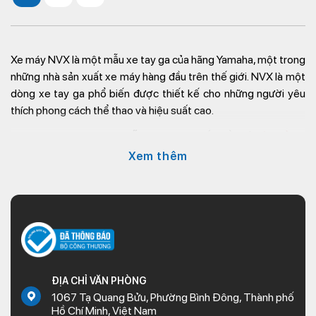
Xe máy NVX là một mẫu xe tay ga của hãng Yamaha, một trong
những nhà sản xuất xe máy hàng đầu trên thế giới. NVX là một
dòng xe tay ga phổ biến được thiết kế cho những người yêu
thích phong cách thể thao và hiệu suất cao.
Hiện nay, Kim Thành đã sẵn sàng cung cấp đầy đủ
phụ tùng
xe Yamaha
đặc biệt là phụ tùng xe NVX, phụ kiện NVX chính
Xem thêm
hãng, nhằm đáp ứng nhu cầu thay thế của khách hàng. Chúng
tôi cam kết tuân thủ tiêu chí hoạt động “Chất lượng tạo niềm
tin” và dưới đây là những cam kết của chúng tôi:
Sản phẩm chính hãng:
Tất cả các
phụ tùng xe máy
mà chúng tôi cung cấp đều có nguồn gốc và xuất xứ
chính hãng từ Yamaha. Chúng được cung cấp trong tình
trạng nguyên hộp và tem mác chưa sử dụng.
ĐỊA CHỈ VĂN PHÒNG
Chính sách hỗ trợ khách hàng:
Cửa hàng
phụ tùng
1067 Tạ Quang Bửu, Phường Bình Đông, Thành phố
Hồ Chí Minh, Việt Nam
xe máy Kim Thành
cam kết hỗ trợ khách hàng trong