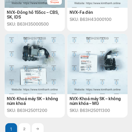
NVX-Đồng hồ 155cc – CBS,
NVX-Fa đèn
SK, IDS
SKU: B63H43000100
SKU: B63H35000500
NVX-Khoá máy SK – không
NVX-Khoá máy SK – không
núm khoá
núm khóa – MG
SKU: B63H25011200
SKU: B63H25011300
2
→