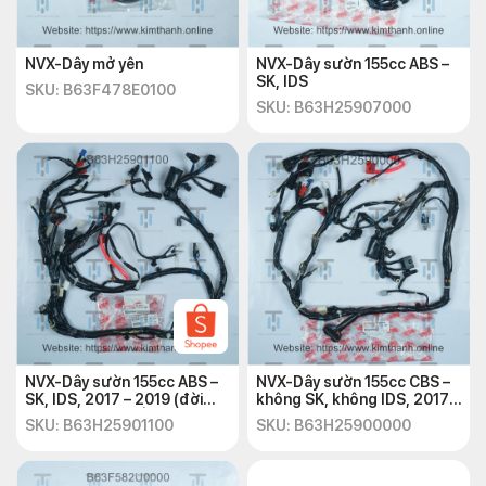
NVX-Dây mở yên
NVX-Dây sườn 155cc ABS –
SK, IDS
SKU: B63F478E0100
SKU: B63H25907000
NVX-Dây sườn 155cc ABS –
NVX-Dây sườn 155cc CBS –
SK, IDS, 2017 – 2019 (đời
không SK, không IDS, 2017,
cuộn lửa dây ngắn)
2018 (đời cuộn lửa dây
SKU: B63H25901100
SKU: B63H25900000
ngắn)