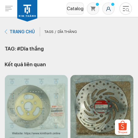
Catalog
TRANG CHỦ
TAGS
DĨA THẮNG
TAG: #Dĩa thắng
Kết quả liên quan
Không có sản phẩm nào trong giỏ hàng