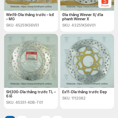
Win19-Dĩa thắng trước – kđ
Đĩa thắng Winner X/ đĩa
– MG
phanh Winner X
SKU: 45251K56V51
SKU: 43251K56V01
SH300-Dĩa thắng trước TL –
Ex11-Dĩa thắng trước Đẹp
6 lỗ
SKU: 1112082
SKU: 45351-K0B-T01