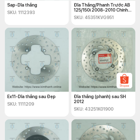
Sap-Dĩa thắng
Đĩa Thắng/Phanh Trước AB
125/150i 2008-2010 Chính
SKU: 1112393
Hãng
SKU: 45351KVG951
Ex11-Dĩa thắng sau Đẹp
Đĩa thắng (phanh) sau SH
2012
SKU: 1111209
SKU: 43251K01900