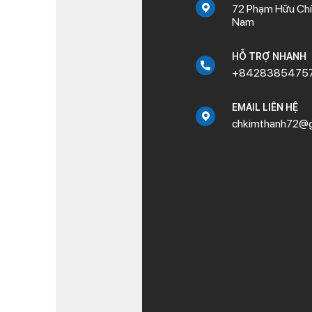
72 Phạm Hữu Chí,
Nam
HỖ TRỢ NHANH
+8428385475
EMAIL LIÊN HỆ
chkimthanh72@g