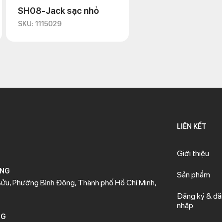
SH08-Jack sạc nhỏ
SKU: 1115029
LIÊN KẾT
Giới thiệu
ÒNG
Sản phẩm
ửu, Phường Bình Đông, Thành phố Hồ Chí Minh,
Đăng ký & đ
nhập
NG