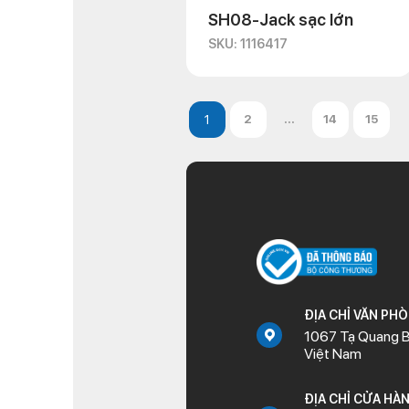
SH08-Jack sạc lớn
SKU: 1116417
2
...
14
15
ĐỊA CHỈ VĂN PH
1067 Tạ Quang B
Việt Nam
ĐỊA CHỈ CỬA HÀ