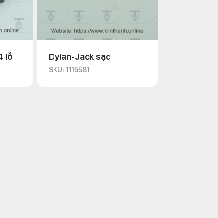
 lỗ
Dylan-Jack sạc
SKU: 1115581