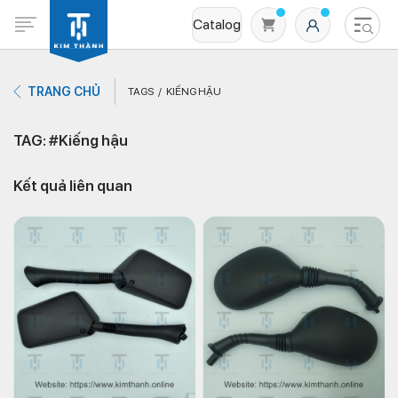
Catalog
TRANG CHỦ
TAGS
KIẾNG HẬU
TAG: #Kiếng hậu
Kết quả liên quan
Không có sản phẩm nào trong giỏ hàng