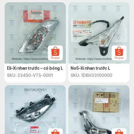
Eli-Xi nhan trước – có bóng L
No5-Xi nhan trước L
SKU: 33450-VT5-0001
SKU: 1DBH33100000