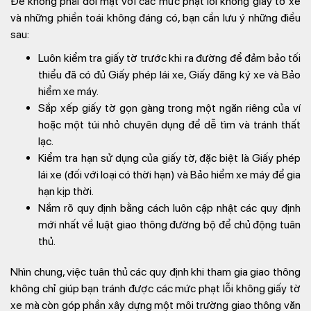
Để không phải đối mặt với các mức phạt lỗi không giấy tờ xe
và những phiền toái không đáng có, bạn cần lưu ý những điều
sau:
Luôn kiểm tra giấy tờ trước khi ra đường
để đảm bảo tối
thiểu đã có đủ Giấy phép lái xe, Giấy đăng ký xe và Bảo
hiểm xe máy.
Sắp xếp giấy tờ gọn gàng
trong một ngăn riêng của ví
hoặc một túi nhỏ chuyên dụng để dễ tìm và tránh thất
lạc.
Kiểm tra hạn sử dụng của giấy tờ,
đặc biệt là Giấy phép
lái xe (đối với loại có thời hạn) và Bảo hiểm xe máy để gia
hạn kịp thời.
Nắm rõ quy định
bằng cách luôn cập nhật các quy định
mới nhất về luật giao thông đường bộ để chủ động tuân
thủ.
Nhìn chung, việc tuân thủ các quy định khi tham gia giao thông
không chỉ giúp bạn tránh được
các mức phạt lỗi không giấy tờ
xe
mà còn góp phần xây dựng một môi trường giao thông văn