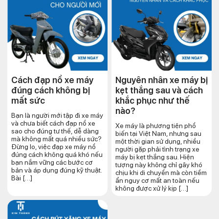
Cách đạp nổ xe máy
Nguyên nhân xe máy bị
đúng cách​ không bị
kẹt thắng sau và cách
mất sức
khắc phục như thế
nào?
Bạn là người mới tập đi xe máy
và chưa biết cách đạp nổ xe
Xe máy là phương tiện phổ
sao cho đúng tư thế, dễ dàng
biến tại Việt Nam, nhưng sau
mà không mất quá nhiều sức?
một thời gian sử dụng, nhiều
Đừng lo, việc đạp xe máy nổ
người gặp phải tình trạng xe
đúng cách không quá khó nếu
máy bị kẹt thắng sau. Hiện
bạn nắm vững các bước cơ
tượng này không chỉ gây khó
bản và áp dụng đúng kỹ thuật.
chịu khi di chuyển mà còn tiềm
Bài […]
ẩn nguy cơ mất an toàn nếu
không được xử lý kịp […]