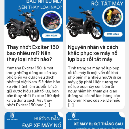
Thay nhớt Exciter 150
Nguyên nhân và cách
bao nhiêu ml? Nên
khắc phục xe máy nổ
thay loại nhớt nào?
lụp bụp rồi tắt máy
Yamaha Exciter 150 là một
Tình trạng xe máy nổ lụp bụp
trong những dòng xe côn tay
rồi tắt máy là một vấn đề khá
phổ biến và được yêu thích
phổ biến mà nhiều người đi xe
nhất tại Việt Nam. Để đảm bảo
máy gặp phải. Hiện tượng xe
xe vận hành êm ái, bền bỉ và
nổ lụp bụp này còn tiềm ẩn
giữ được hiệu suất tối ưu, bạn
nguy hiểm khi tham gia giao
cần thay nhớt Exciter 150 định
thông và có thể làm hỏng các
kỳ và đúng cách. Vậy thay
bộ phận khác của xe. Để hiểu
nhớt Exciter 150 bao […]
[…]