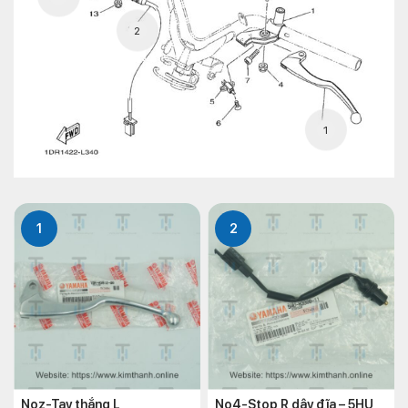
2
1
1
2
Noz-Tay thắng L
No4-Stop R dây đĩa – 5HU