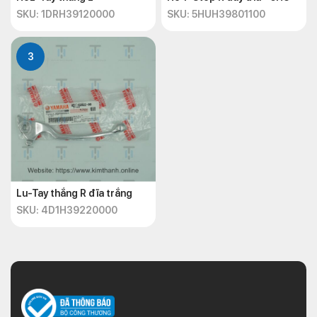
SKU: 1DRH39120000
SKU: 5HUH39801100
3
Lu-Tay thắng R đĩa trắng
SKU: 4D1H39220000