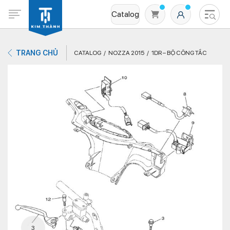
Catalog
TRANG CHỦ
CATALOG
NOZZA 2015
1DR – BỘ CÔNG TẮC
Không có sản phẩm nào trong giỏ hàng
3