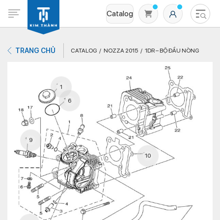
Catalog
TRANG CHỦ
CATALOG
NOZZA 2015
1DR – BỘ ĐẦU NÒNG
1
6
Không có sản phẩm nào trong giỏ hàng
9
10