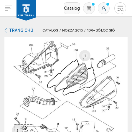
Catalog
TRANG CHỦ
CATALOG
NOZZA 2015
1DR – BỘ LỌC GIÓ
1
Không có sản phẩm nào trong giỏ hàng
3