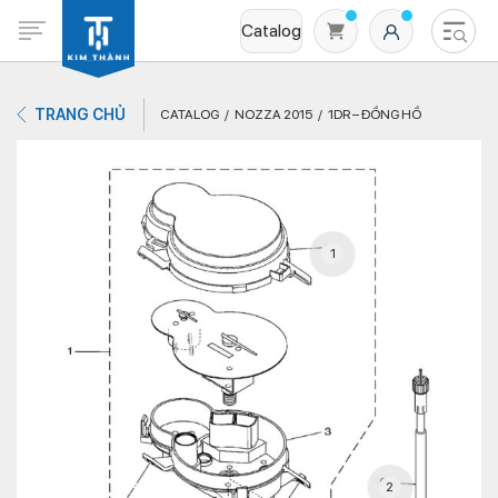
Catalog
TRANG CHỦ
CATALOG
NOZZA 2015
1DR – ĐỒNG HỒ
1
Không có sản phẩm nào trong giỏ hàng
2